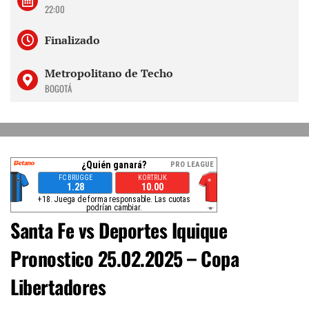
22:00
Finalizado
Metropolitano de Techo
BOGOTÁ
Santa Fe vs Deportes Iquique
Pronostico 25.02.2025 – Copa
Libertadores