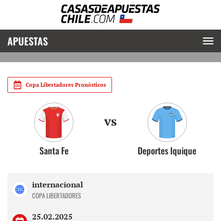
APUESTAS
Copa Libertadores Pronósticos
vs
Santa Fe
Deportes Iquique
internacional
COPA LIBERTADORES
25.02.2025