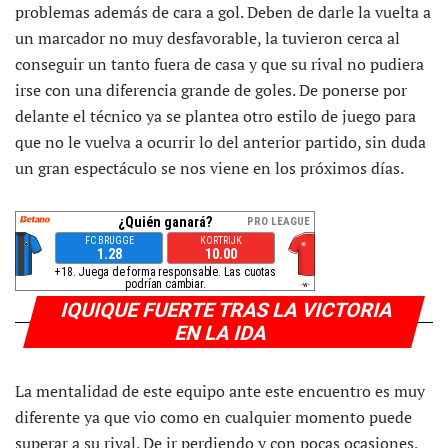
problemas además de cara a gol. Deben de darle la vuelta a
un marcador no muy desfavorable, la tuvieron cerca al
conseguir un tanto fuera de casa y que su rival no pudiera
irse con una diferencia grande de goles. De ponerse por
delante el técnico ya se plantea otro estilo de juego para
que no le vuelva a ocurrir lo del anterior partido, sin duda
un gran espectáculo se nos viene en los próximos días.
IQUIQUE FUERTE TRAS LA VICTORIA
EN LA IDA
La mentalidad de este equipo ante este encuentro es muy
diferente ya que vio como en cualquier momento puede
superar a su rival. De ir perdiendo y con pocas ocasiones,