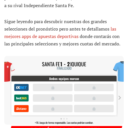
a su rival Independiente Santa Fe.
Sigue leyendo para descubrir nuestras dos grandes
selecciones del pronóstico pero antes te detallamos
las
mejores apps de apuestas deportivas
donde contarás con
las principales selecciones y mejores cuotas del mercado.