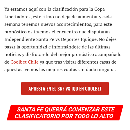
Ya estamos aquí con la clasificación para la Copa
Libertadores, este ritmo no deja de aumentar y cada
semana tenemos nuevos acontecimientos, para este
pronóstico os traemos el encuentro que disputarán
Independiente Santa Fe vs Deportes Iquique. No dejes
pasar la oportunidad e informándote de las últimas
noticias y disfrutando del mejor pronóstico acompañado
de
Coolbet Chile
ya que tras visitar diferentes casas de
apuestas, vemos las mejores cuotas sin duda ninguna.
APUESTA EN EL SNF VS IQU EN COOLBET
SANTA FE QUERRÁ COMENZAR ESTE
CLASIFICATORIO POR TODO LO ALTO