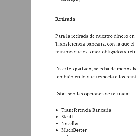
Retirada
Para la retirada de nuestro dinero e
Transferencia bancaria, con la que el
mínimo que estamos obligados a retir
En este apartado, se echa de menos la
también en lo que respecta a los rei
Estas son las opciones de retirada:
Transferencia Bancaria
Skrill
Neteller
MuchBetter