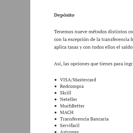
Depósito
Tenemos nueve métodos distintos con
con la excepción de la transferencia 
aplica tasas y con todos ellos el sal
Así, las opciones que tienes para ing
VISA/Mastercard
Redcompra
Skrill
Neteller
MuchBetter
MACH
Transferencia Bancaria
Servifacil
Astropay