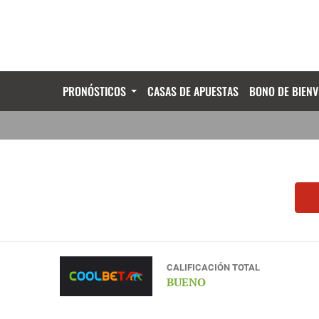
PRONÓSTICOS
CASAS DE APUESTAS
BONO DE BIENV
CALIFICACIÓN TOTAL
BUENO