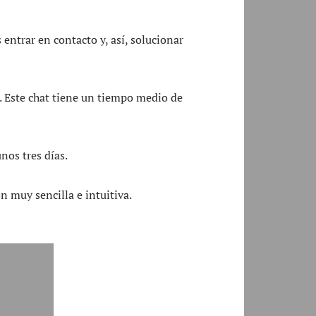
entrar en contacto y, así, solucionar
a. Este chat tiene un tiempo medio de
nos tres días.
 muy sencilla e intuitiva.