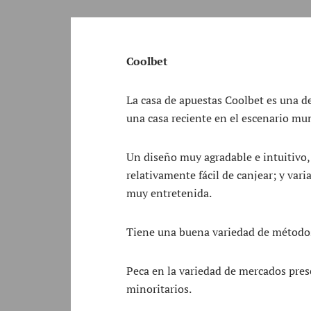
Coolbet
La casa de apuestas Coolbet es una d
una casa reciente en el escenario mun
Un diseño muy agradable e intuitivo,
relativamente fácil de canjear; y va
muy entretenida.
Tiene una buena variedad de métodos 
Peca en la variedad de mercados pres
minoritarios.