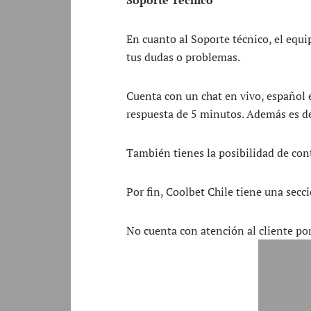
Soporte Técnico
En cuanto al Soporte técnico, el equi
tus dudas o problemas.
Cuenta con un chat en vivo, español e
respuesta de 5 minutos. Además es de 
También tienes la posibilidad de cont
Por fin, Coolbet Chile tiene una sec
No cuenta con atención al cliente por