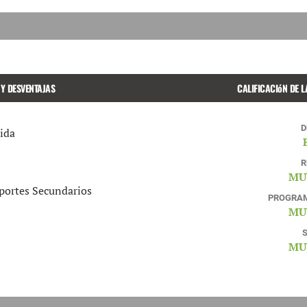
 Y DESVENTAJAS
CALIFICACIóN DE 
D
ida
R
MU
portes Secundarios
PROGRAM
MU
MU