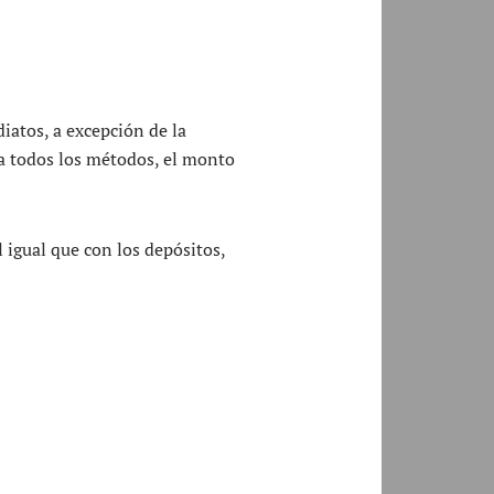
iatos, a excepción de la
ra todos los métodos, el monto
 igual que con los depósitos,