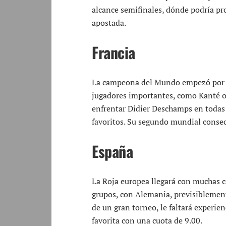
alcance semifinales, dónde podría pro
apostada.
Francia
La campeona del Mundo empezó por ser
jugadores importantes, como Kanté o 
enfrentar Didier Deschamps en todas l
favoritos. Su segundo mundial consec
España
La Roja europea llegará con muchas ca
grupos, con Alemania, previsiblemente
de un gran torneo, le faltará experie
favorita con una cuota de 9.00.