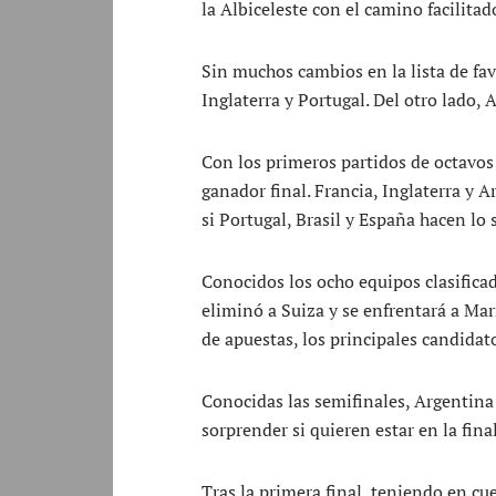
la Albiceleste con el camino facilitad
Sin muchos cambios en la lista de fav
Inglaterra y Portugal. Del otro lado, A
Con los primeros partidos de octavos 
ganador final. Francia, Inglaterra y
si Portugal, Brasil y España hacen lo
Conocidos los ocho equipos clasificado
eliminó a Suiza y se enfrentará a Mar
de apuestas, los principales candidat
Conocidas las semifinales, Argentina 
sorprender si quieren estar en la fina
Tras la primera final, teniendo en cue