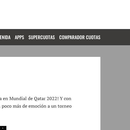
ENIDA
APPS
SUPERCUOTAS
COMPARADOR CUOTAS
za en Mundial de Qatar 2022! Y con
n poco más de emoción a un torneo