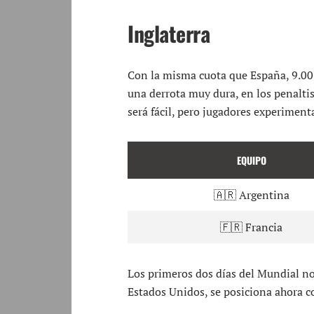
Inglaterra
Con la misma cuota que España, 9.00,
una derrota muy dura, en los penaltis
será fácil, pero jugadores experiment
EQUIPO
🇦🇷 Argentina
🇫🇷 Francia
Los primeros dos días del Mundial no 
Estados Unidos, se posiciona ahora co