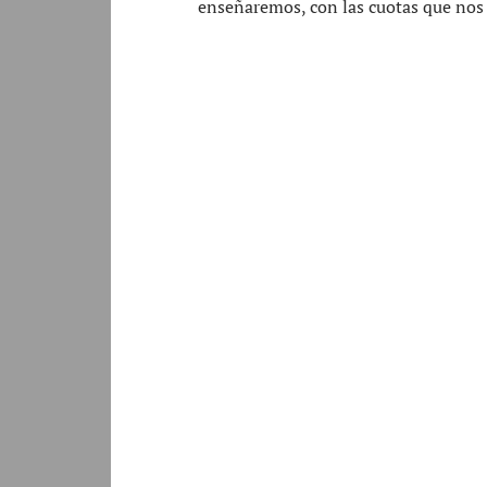
enseñaremos, con las cuotas que no