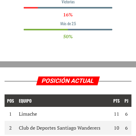
Victorias
16%
Más de 2.5
50%
POSICIÓN ACTUAL
POS
EQUIPO
PTS
PJ
D
1
Limache
11
6
2
Club de Deportes Santiago Wanderers
10
6