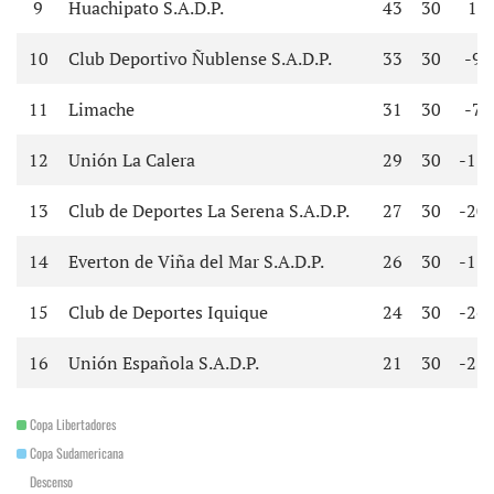
9
Huachipato S.A.D.P.
43
30
1
10
Club Deportivo Ñublense S.A.D.P.
33
30
-9
11
Limache
31
30
-7
12
Unión La Calera
29
30
-11
13
Club de Deportes La Serena S.A.D.P.
27
30
-20
14
Everton de Viña del Mar S.A.D.P.
26
30
-17
15
Club de Deportes Iquique
24
30
-26
16
Unión Española S.A.D.P.
21
30
-25
Copa Libertadores
Copa Sudamericana
Descenso