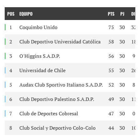
POS
EQUIPO
PTS
PJ
DIF
1
Coquimbo Unido
75
30
32
2
Club Deportivo Universidad Católica
58
30
18
3
O'Higgins S.A.D.P.
56
30
9
4
Universidad de Chile
55
30
26
5
Audax Club Sportivo Italiano S.A.D.P.
52
30
8
6
Club Deportivo Palestino S.A.D.P.
49
30
11
7
Club de Deportes Cobresal
47
30
0
8
Club Social y Deportivo Colo-Colo
44
30
10