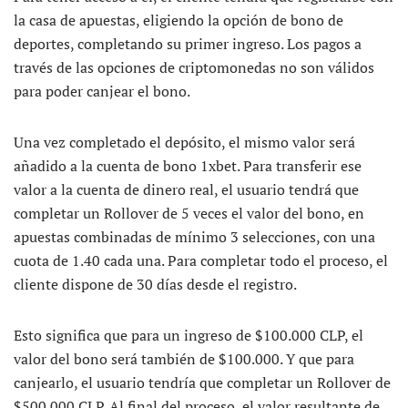
la casa de apuestas, eligiendo la opción de bono de
deportes, completando su primer ingreso. Los pagos a
través de las opciones de criptomonedas no son válidos
para poder canjear el bono.
Una vez completado el depósito, el mismo valor será
añadido a la cuenta de bono 1xbet. Para transferir ese
valor a la cuenta de dinero real, el usuario tendrá que
completar un Rollover de 5 veces el valor del bono, en
apuestas combinadas de mínimo 3 selecciones, con una
cuota de 1.40 cada una. Para completar todo el proceso, el
cliente dispone de 30 días desde el registro.
Esto significa que para un ingreso de $100.000 CLP, el
valor del bono será también de $100.000. Y que para
canjearlo, el usuario tendría que completar un Rollover de
$500.000 CLP. Al final del proceso, el valor resultante de