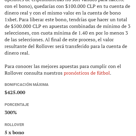
con el bono), quedarías con $100.000 CLP en tu cuenta de
dinero real y con el mismo valor en la cuenta de bono
1xbet. Para liberar este bono, tendrías que hacer un total
de $500.000 CLP en apuestas combinadas de mínimo de 3
selecciones, con cuota mínima de 1.40 en por lo menos 3
de las selecciones. Al final de este proceso, el valor
resultante del Rollover será transferido para la cuenta de
dinero real.
Para conocer las mejores apuestas para cumplir con el
Rollover consulta nuestros
pronósticos de fútbol
.
BONIFICACIÓN MÁXIMA
$425.000
PORCENTAJE
300%
ROLLOVER
5 x bono