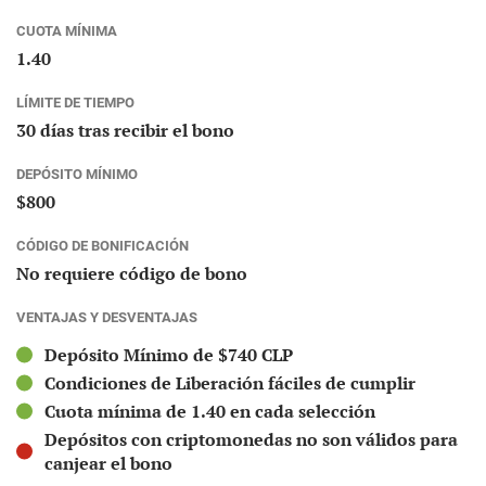
CUOTA MÍNIMA
1.40
LÍMITE DE TIEMPO
30 días tras recibir el bono
DEPÓSITO MÍNIMO
$800
CÓDIGO DE BONIFICACIÓN
No requiere código de bono
VENTAJAS Y DESVENTAJAS
Depósito Mínimo de $740 CLP
Condiciones de Liberación fáciles de cumplir
Cuota mínima de 1.40 en cada selección
Depósitos con criptomonedas no son válidos para
canjear el bono