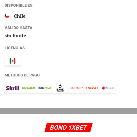
DISPONIBLE EN
Chile
VÁLIDO HASTA
sin límite
LICENCIAS
MÉTODOS DE PAGO
BONO 1XBET