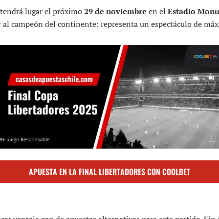
 tendrá lugar el próximo
29 de noviembre
en el
Estadio Monu
 al campeón del continente: representa un espectáculo de máxi
APUESTA EN LA FINAL LIBERTADORES CON COOLBET