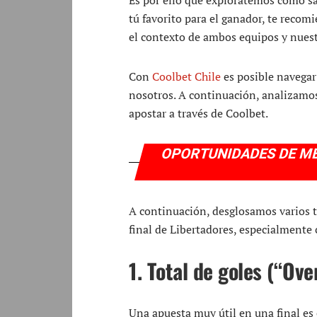
Es por ello que exploratemos cómo sa
tú favorito para el ganador, te recom
el contexto de ambos equipos y nuest
Con
Coolbet Chile
es posible navegar
nosotros. A continuación, analizamo
apostar a través de Coolbet.
OPORTUNIDADES DE ME
A continuación, desglosamos varios t
final de Libertadores, especialmente
1. Total de goles (“Ove
Una apuesta muy útil en una final es 