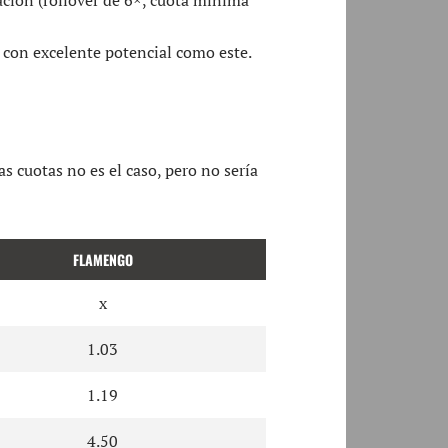
ción (rollover de 6×, cuota mínima
con excelente potencial como este.
as cuotas no es el caso, pero no sería
FLAMENGO
x
1.03
1.19
4.50