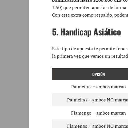
bonificación hasta $200.000 CLP
co
1.50) que permiten apostar de forma 
Con este extra como respaldo, podem
5. Handicap Asiático
Este tipo de apuesta te permite tener 
la primera vez que vemos un resultad
OPCIÓN
Palmeiras + ambos marcan
Palmeiras + ambos NO marca
Flamengo + ambos marcan
Flamengo + ambos NO marca