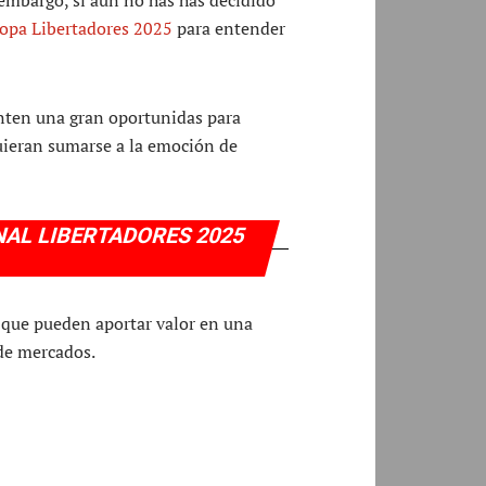
 embargo, si aún no has has decidido
 Copa Libertadores 2025
para entender
enten una gran oportunidas para
uieran sumarse a la emoción de
NAL LIBERTADORES 2025
 que pueden aportar valor en una
 de mercados.