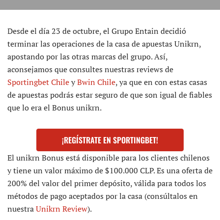
Desde el día 23 de octubre, el Grupo Entain decidió
terminar las operaciones de la casa de apuestas Unikrn,
apostando por las otras marcas del grupo. Así,
aconsejamos que consultes nuestras reviews de
Sportingbet Chile
y
Bwin Chile
, ya que en con estas casas
de apuestas podrás estar seguro de que son igual de fiables
que lo era el Bonus unikrn.
¡REGÍSTRATE EN SPORTINGBET!
El unikrn Bonus está disponible para los clientes chilenos
y tiene un valor máximo de $100.000 CLP. Es una oferta de
200% del valor del primer depósito, válida para todos los
métodos de pago aceptados por la casa (consúltalos en
nuestra
Unikrn Review
).