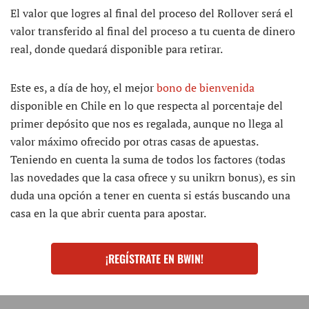
El valor que logres al final del proceso del Rollover será el
valor transferido al final del proceso a tu cuenta de dinero
real, donde quedará disponible para retirar.
Este es, a día de hoy, el mejor
bono de bienvenida
disponible en Chile en lo que respecta al porcentaje del
primer depósito que nos es regalada, aunque no llega al
valor máximo ofrecido por otras casas de apuestas.
Teniendo en cuenta la suma de todos los factores (todas
las novedades que la casa ofrece y su unikrn bonus), es sin
duda una opción a tener en cuenta si estás buscando una
casa en la que abrir cuenta para apostar.
¡REGÍSTRATE EN BWIN!