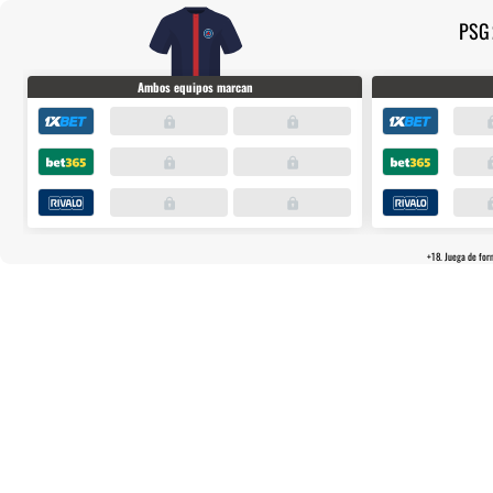
PSG
Ambos equipos marcan
+18. Juega de for