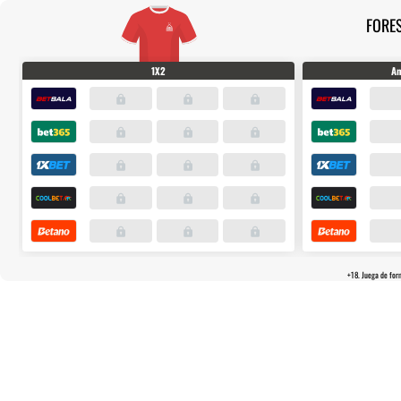
FORE
1X2
Am
+18. Juega de for