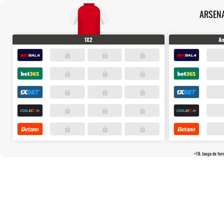
ARSEN
1X2
Am
+18. Juega de for