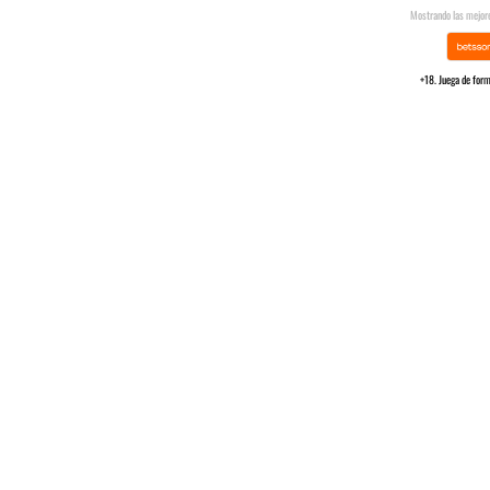
Mostrando las mejore
+18. Juega de form