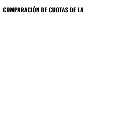
COMPARACIÓN DE CUOTAS DE LA