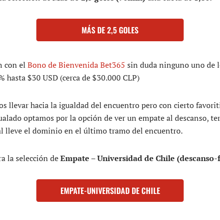
MÁS DE 2,5 GOLES
n con el
Bono de Bienvenida Bet365
sin duda ninguno uno de l
0% hasta $30 USD (cerca de $30.000 CLP)
 llevar hacia la igualdad del encuentro pero con cierto favorit
alado optamos por la opción de ver un empate al descanso, t
ual lleve el dominio en el último tramo del encuentro.
ra la selección de
Empate – Universidad de Chile (descanso-f
EMPATE-UNIVERSIDAD DE CHILE