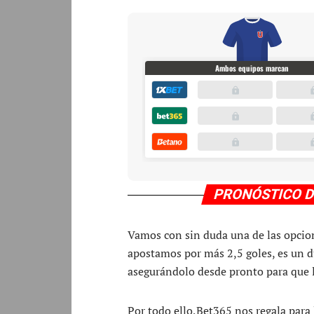
PRONÓSTICO DE
Vamos con sin duda una de las opcio
apostamos por más 2,5 goles, es un du
asegurándolo desde pronto para que l
Por todo ello,Bet365 nos regala para 