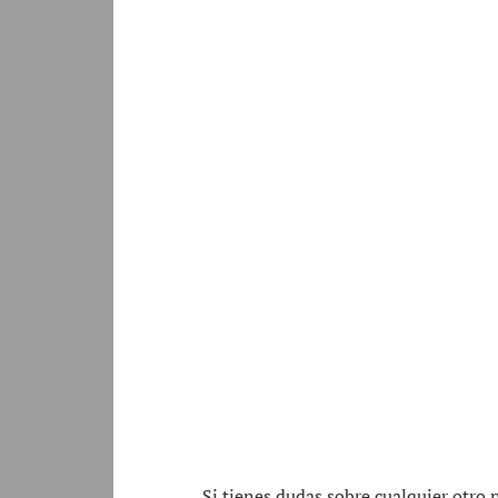
Si tienes dudas sobre cualquier otro 