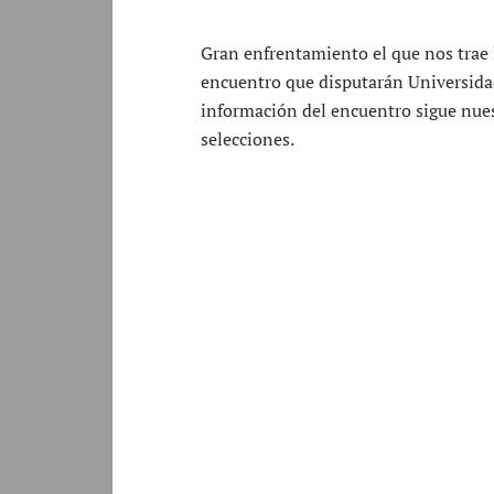
Gran enfrentamiento el que nos trae 
encuentro que disputarán Universidad 
información del encuentro sigue nu
selecciones.