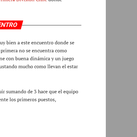
UENTRO
muy bien a este encuentro donde se
ir primera no se encuentra como
iene con buena dinámica y un juego
gustando mucho como llevan el estar
uir sumando de 3 hace que el equipo
ente los primeros puestos,