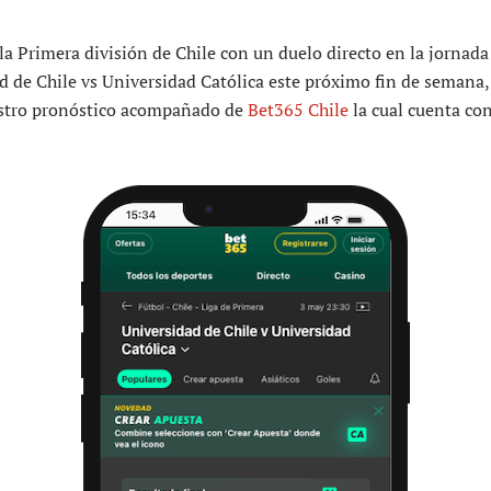
la Primera división de Chile con un duelo directo en la jornad
de Chile vs Universidad Católica este próximo fin de semana, s
estro pronóstico acompañado de
Bet365 Chile
la cual cuenta con