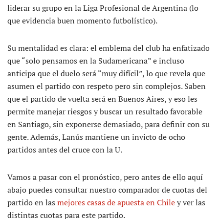
liderar su grupo en la Liga Profesional de Argentina (lo
que evidencia buen momento futbolístico).
Su mentalidad es clara: el emblema del club ha enfatizado
que “solo pensamos en la Sudamericana” e incluso
anticipa que el duelo será “muy difícil”, lo que revela que
asumen el partido con respeto pero sin complejos. Saben
que el partido de vuelta será en Buenos Aires, y eso les
permite manejar riesgos y buscar un resultado favorable
en Santiago, sin exponerse demasiado, para definir con su
gente. Además, Lanús mantiene un invicto de ocho
partidos antes del cruce con la U.
Vamos a pasar con el pronóstico, pero antes de ello aquí
abajo puedes consultar nuestro comparador de cuotas del
partido en las
mejores casas de apuesta en Chile
y ver las
distintas cuotas para este partido.