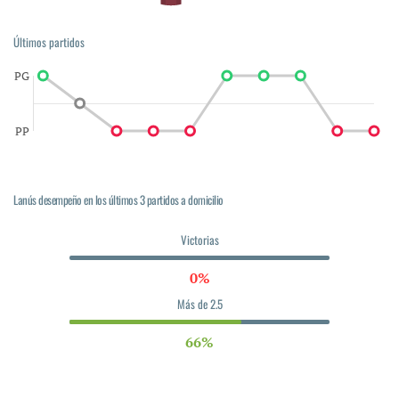
Últimos partidos
PG
PP
Lanús desempeño en los últimos 3 partidos a domicilio
Victorias
0%
Más de 2.5
66%