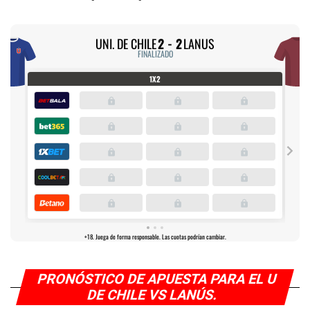
PRONÓSTICO DE APUESTA PARA EL U
DE CHILE VS LANÚS.