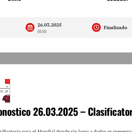
26.03.2025
Finalizado
00:00
onostico 26.03.2025 – Clasificato
ificatorio para el Mundial donde sin lugar a dudas os presen