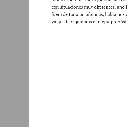
con situaciones muy diferentes, uno 
fuera de todo un año más, hablamos d
ya que te dejaremos el mejor pronóst