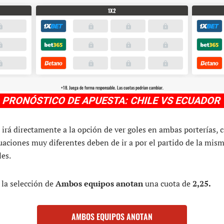
PRONÓSTICO DE APUESTA: CHILE VS ECUADOR
irá directamente a la opción de ver goles en ambas porterías, c
aciones muy diferentes deben de ir a por el partido de la mis
es.
 la selección de
Ambos equipos anotan
una cuota de
2,25.
AMBOS EQUIPOS ANOTAN