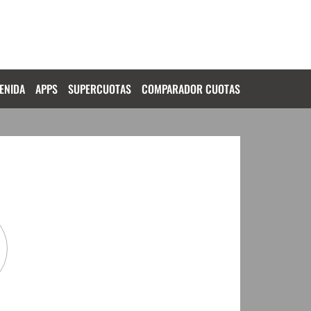
ENIDA
APPS
SUPERCUOTAS
COMPARADOR CUOTAS