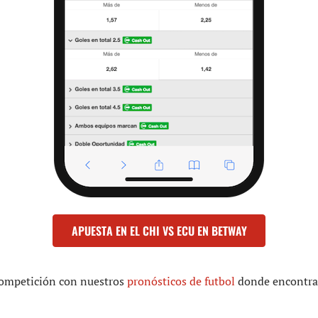
APUESTA EN EL CHI VS ECU EN BETWAY
competición con nuestros
pronósticos de futbol
donde encontrar