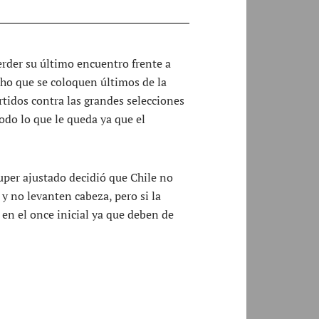
erder su último encuentro frente a
echo que se coloquen últimos de la
rtidos contra las grandes selecciones
odo lo que le queda ya que el
uper ajustado decidió que Chile no
y no levanten cabeza, pero si la
 en el once inicial ya que deben de