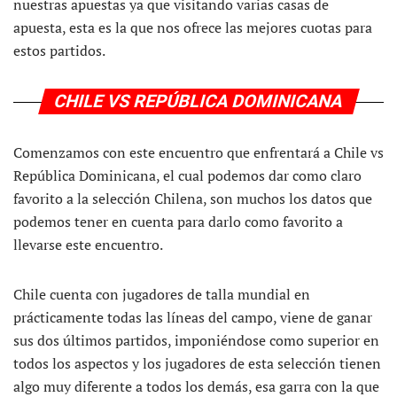
nuestras apuestas ya que visitando varias casas de
apuesta, esta es la que nos ofrece las mejores cuotas para
estos partidos.
CHILE VS REPÚBLICA DOMINICANA
Comenzamos con este encuentro que enfrentará a Chile vs
República Dominicana, el cual podemos dar como claro
favorito a la selección Chilena, son muchos los datos que
podemos tener en cuenta para darlo como favorito a
llevarse este encuentro.
Chile cuenta con jugadores de talla mundial en
prácticamente todas las líneas del campo, viene de ganar
sus dos últimos partidos, imponiéndose como superior en
todos los aspectos y los jugadores de esta selección tienen
algo muy diferente a todos los demás, esa garra con la que