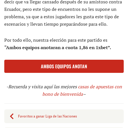
decir que va llegar cansado después de su amistoso contra
Ecuador, pero este tipo de encuentros no les supone un
problema, ya que a estos jugadores les gusta este tipo de
escenarios y llevan tiempo preparándose para ello.
Por todo ello, nuestra elección para este partido es
“Ambos equipos anotaran a cuota 1,86 en 1xbet”.
AMBOS EQUIPOS ANOTAN
-Recuerda y visita aquí las mejores
casas de apuestas con
bono de bienvenida
–
Favoritos a ganar Liga de las Naciones