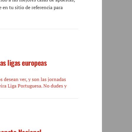
n tu sitio de referencia para
las ligas europeas
s desean ver, y son las jornadas
eira Liga Portuguesa. No dudes y