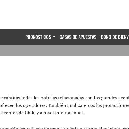
PRONÓSTICOS
CASAS DE APUESTAS
BONO DE BIENV
scubrirás todas las noticias relacionadas con los grandes even
ofrecen los operadores. También analizaremos las promociones 
 eventos de Chile y a nivel internacional.
formación actualizada de manera diaria y sacarle el máximo part