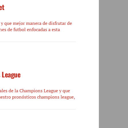
et
e y que mejor manera de disfrutar de
es de futbol enfocadas a esta
 League
nales de la Champions League y que
uestro pronósticos champions league,