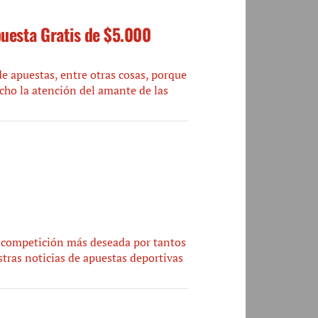
uesta Gratis de $5.000
e apuestas, entre otras cosas, porque
ucho la atención del amante de las
a competición más deseada por tantos
tras noticias de apuestas deportivas