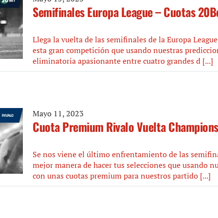
Semifinales Europa League – Cuotas 20B
Llega la vuelta de las semifinales de la Europa Leagu
esta gran competición que usando nuestras prediccion
eliminatoria apasionante entre cuatro grandes d [...]
Mayo 11, 2023
Cuota Premium Rivalo Vuelta Champions
Se nos viene el último enfrentamiento de las semifi
mejor manera de hacer tus selecciones que usando n
con unas cuotas premium para nuestros partido [...]