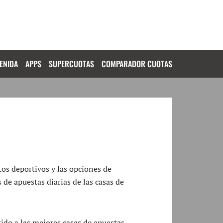
ENIDA
APPS
SUPERCUOTAS
COMPARADOR CUOTAS
tos deportivos y las opciones de
de apuestas diarias de las casas de
ido a las mejores casas de apuestas,