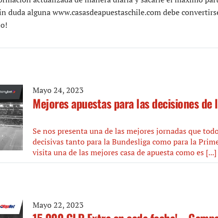
n duda alguna www.casasdeapuestaschile.com debe convertirse e
lo!
Mayo 24, 2023
Mejores apuestas para las decisiones de 
Se nos presenta una de las mejores jornadas que todo
decisivas tanto para la Bundesliga como para la Prim
visita una de las mejores casa de apuesta como es [...]
Mayo 22, 2023