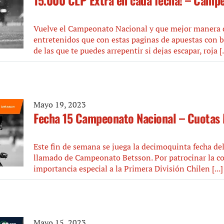
15.000 CLP Extra en cada fecha! – Camp
Vuelve el Campeonato Nacional y que mejor manera d
entretenidos que con estas paginas de apuestas con
de las que te puedes arrepentir si dejas escapar, roja [.
Mayo 19, 2023
Fecha 15 Campeonato Nacional – Cuotas
Este fin de semana se juega la decimoquinta fecha 
llamado de Campeonato Betsson. Por patrocinar la co
importancia especial a la Primera División Chilen [...]
Mayo 15, 2023